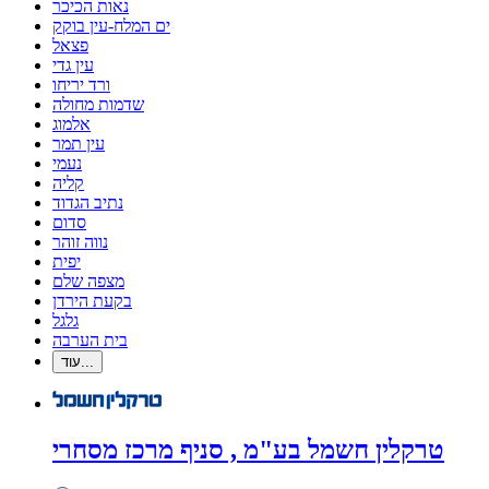
נאות הכיכר
ים המלח-עין בוקק
פצאל
עין גדי
ורד יריחו
שדמות מחולה
אלמוג
עין תמר
נעמי
קליה
נתיב הגדוד
סדום
נווה זוהר
יפית
מצפה שלם
בקעת הירדן
גלגל
בית הערבה
עוד...
טרקלין חשמל בע"מ , סניף מרכז מסחרי