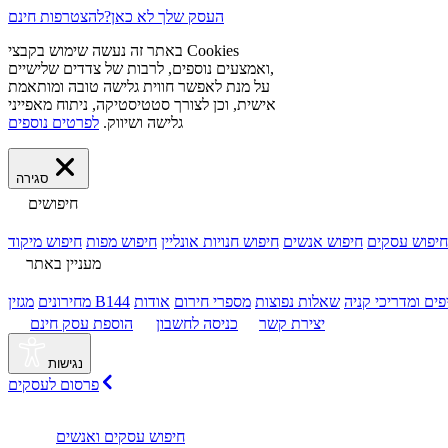
העסק שלך לא כאן?
להצטרפות חינם
באתר זה נעשה שימוש בקבצי Cookies
ואמצעים נוספים, לרבות של צדדים שלישיים,
על מנת לאפשר חווית גלישה טובה ומותאמת
אישית, וכן לצורך סטטיסטיקה, ניתוח מאפייני
גלישה ושיווק.
לפרטים נוספים
סגירה
חיפושים
חיפוש עסקים
חיפוש אנשים
חיפוש חנויות אונליין
חיפוש מפות
חיפוש מיקוד
מעניין באתר
פים ומדריכי קניה
שאלות נפוצות
מספרי חירום
מגזין B144
מחירונים
יצירת קשר
כניסה לחשבון
הוספת עסק
חינם
נגישות
פרסום לעסקים
חיפוש
עסקים
ואנשים