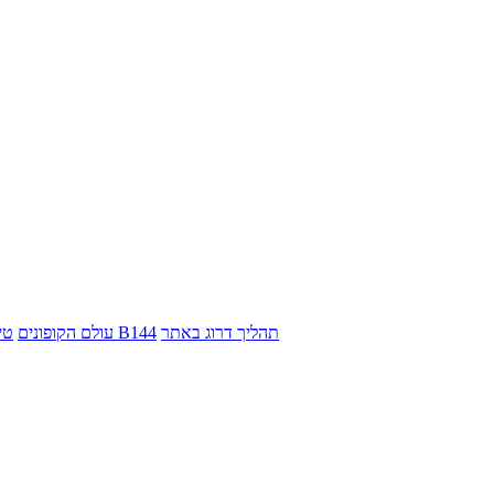
תהליך דרוג באתר
אודות B144
עולם הקופונים
טי