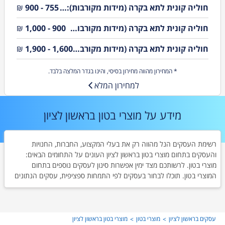
חוליה קונית לתא בקרה (מידות מקורבות): 100X85X50 המחירים אינם כוללים מע"מ והובלה
755 - 900
₪
חוליה קונית לתא בקרה (מידות מקורבות): 100X60X60 המחירים אינם כוללים מע"מ והובלה
900 - 1,000
₪
חוליה קונית לתא בקרה (מידות מקורבות): 125X80X50 המחירים אינם כוללים מע"מ והובלה
1,600 - 1,900
₪
* המחירון מהווה מחירון בסיסי, והינו בגדר המלצה בלבד.
למחירון המלא
מידע על מוצרי בטון בראשון לציון
רשימת העסקים הנל מהווה רק את בעלי המקצוע, החברות, החנויות
והעסקים בתחום מוצרי בטון בראשון לציון העונים על התחומים הבאים:
מוצרי בטון. לרשותכם מצד ימין אפשרות סינון לעסקים נוספים בתחום
המוצרי בטון. תוכלו לבחור בעסקים לפי התמחות ספציפית, עסקים הנתונים
שירות בראשון לציון ותל אביב והמרכז או ישובים אחרים. לצד כל עסק
ברשימה תוכלו למצוא מספר טלפון, כפתור ניווט לעסק ודירוג של לקוחות
קודמים.
עסקים בראשון לציון
מוצרי בטון
מוצרי בטון בראשון לציון