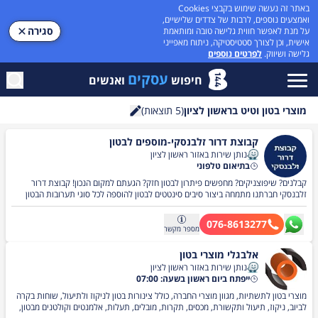
באתר זה נעשה שימוש בקבצי Cookies
ואמצעים נוספים, לרבות של צדדים שלישיים,
סגירה
על מנת לאפשר חווית גלישה טובה ומותאמת
אישית, וכן לצורך סטטיסטיקה, ניתוח מאפייני
גלישה ושיווק.
לפרטים נוספים
עסקים
חיפוש
ואנשים
מוצרי בטון וטיט בראשון לציון
(
5
תוצאות)
חיפוש
קבוצת דרור זלבנסקי-מוספים לבטון
נותן שירות באזור ראשון לציון
בתיאום טלפוני
קבלנים? שיפוצניקים? מחפשים פיתרון לבטון חזק? הגעתם למקום הנכון! קבוצת דרור
זלבנסקי חברתנו מתמחה ביצור סיבים סינטטים לבטון להוספה לכל סוגי תערובות הבטון
והטיח לשיפור עמידות נגד סדיקה. טיח לחזיתות בקירות חוץ. מפחית נטייה לסדיקה של
משטחי בטון וסדיקה כתוצאה מהתכווצות, משפר עמידות הבטון לשחיקה. שרות מהיר
076-8613277
משלוחים לכל חלקי הארץ.
מספר
מקשר
אלבגלי מוצרי בטון
נותן שירות באזור ראשון לציון
ייפתח ביום ראשון בשעה: 07:00
מוצרי בטון לתשתיות, מגוון מוצרי החברה, כולל צינורות בטון לניקוז ולתיעול, שוחות בקרה
לביוב, ניקוז, תיעול ותקשורת, מכסים, תקרות, מובלים, תעלות, אלמנטים וקולטנים מבטון,