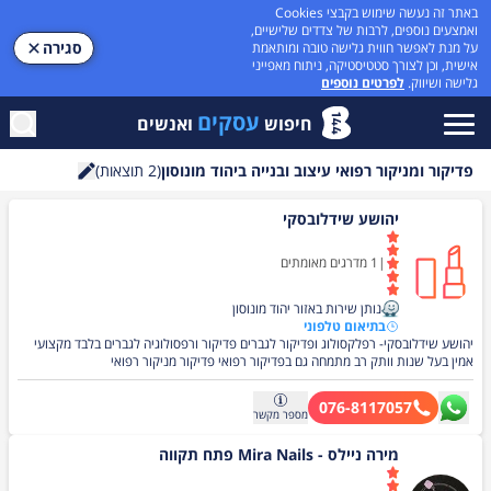
באתר זה נעשה שימוש בקבצי Cookies
ואמצעים נוספים, לרבות של צדדים שלישיים,
סגירה
על מנת לאפשר חווית גלישה טובה ומותאמת
אישית, וכן לצורך סטטיסטיקה, ניתוח מאפייני
גלישה ושיווק.
לפרטים נוספים
עסקים
חיפוש
ואנשים
פדיקור ומניקור רפואי עיצוב ובנייה ביהוד מונוסון
(
2
תוצאות)
חיפוש
יהושע שידלובסקי
|
1
מדרגים מאומתים
נותן שירות באזור יהוד מונוסון
בתיאום טלפוני
יהושע שידלובסקי- רפלקסולוג ופדיקור לגברים פדיקור ורפסולוגיה לגברים בלבד מקצועי
אמין בעל שנות וותק רב מתמחה גם בפדיקור רפואי פדיקור מניקור רפואי
לגברים-רפלקסולוגיה
076-8117057
מספר
מקשר
מירה ניילס - Mira Nails פתח תקווה