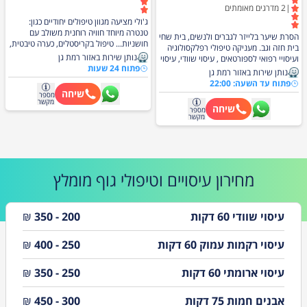
בלחץ עמוק וייסודי. רגע לעצמי מעניק חוויית
|
2
מדרגים מאומתים
עיסוי מקצועית ומהנה במטרה להביא
ג'ולי מציעה מגוון טיפולים יחודיים כגון:
לרגיעה ושיפור הבריאות הכללית של
טנטרה מיוחד חוויה רוחנית משולב עם
הסרת שיער בלייזר לגברים ולנשים, בית שחי
לקוחותינו.
חושניות... טיפול בקריסטלים, כערה טיבטית,
בית חזה וגב. מעניקה טיפולי רפלקסולוגיה
וגם שוודי, תאילנדי ואלמנטים מהמסאז'
נותן שירות באזור רמת גן
ועיסויי רפואי לספורטאים , עיסוי שוודי, עיסוי
ההודי שמסייע בתהליך ריפוי למגוון בעיות
פתוח 24 שעות
פנים, עיסוי עמוק וקרקפת. בנוסף מכשיר
נותן שירות באזור רמת גן
רפואיות ופוריות לנשים. יחס חם ואישי נא
חדש ברשותי המעניק טיפוולי יופי והעשרת
פתוח עד השעה: 22:00
ליצור קשר.
קולגן בפנים.
שיחה
מספר
מקשר
שיחה
מספר
מקשר
מחירון
עיסויים וטיפולי גוף
מומלץ
עיסוי שוודי 60 דקות
200 - 350
₪
עיסוי רקמות עמוק 60 דקות
250 - 400
₪
עיסוי ארומתי 60 דקות
250 - 350
₪
אבנים חמות 75 דקות
300 - 450
₪