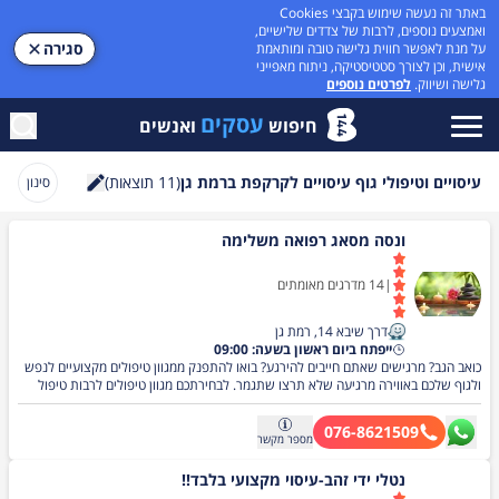
באתר זה נעשה שימוש בקבצי Cookies
ואמצעים נוספים, לרבות של צדדים שלישיים,
סגירה
על מנת לאפשר חווית גלישה טובה ומותאמת
אישית, וכן לצורך סטטיסטיקה, ניתוח מאפייני
גלישה ושיווק.
לפרטים נוספים
עסקים
חיפוש
ואנשים
עיסויים וטיפולי גוף עיסויים לקרקפת ברמת גן
(
11
תוצאות)
סינון
חיפוש
ונסה מסאג רפואה משלימה
|
14
מדרגים מאומתים
דרך שיבא 14, רמת גן
ייפתח ביום ראשון בשעה: 09:00
כואב הגב? מרגישים שאתם חייבים להירגע? בואו להתפנק ממגוון טיפולים מקצועיים לנפש
ולגוף שלכם באווירה מרגיעה שלא תרצו שתגמר. לבחירתכם מגוון טיפולים לרבות טיפול
רקמות עמוק, עיסוי לימפטי והוליסטי, עיסוי אבנים חמות, עיסוי שוודי, עיסוי תאילנדי, עיסוי
רפואי, עיסוי משולב, עיסוי לספורטאים, עיסוי לנשים בהריון, עיסוי כפות רגלים. **שירות
076-8621509
עיסוי מקצועי בלבד** לתיאום פגישה באזור המרכז חייגו עכשיו!
מספר
מקשר
נטלי ידי זהב-עיסוי מקצועי בלבד!!