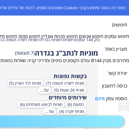
באתר זה נעשה שימוש בקבצי Cookies
ואמצעים נוספים, לרבות של צדדים שלישי
חיפושים
חיפוש עסקים
חיפוש אנשים
חיפוש חנויות אונליין
חיפוש מפות
חיפוש מיק
בזק 144 עסקים
>
מוניות
>
מוניות בגדרה
>
מוניות לשדה תעופה בג
מעניין באתר
מוניות לנתב"ג בגדרה
(
7
תוצאות)
מחירונים
מגזין B144
עולם הקופונים
טיפים ומדריכי קניה
שאלות נפוצות
יצירת קשר
בקשות נפוצות
מוניות לשדה תעופה (7)
מוניות לכל הארץ (5)
כניסה לחשבון
מונית 24 שעות (5)
עוד...
שירותים מיוחדים
הוספת עסק
חינם
הסעות (6)
מוניות לביצוע משלוחים (6)
גישות
מוניות יוקרה (4)
עוד...
נגישות
מונית נגישה לנכים (2)