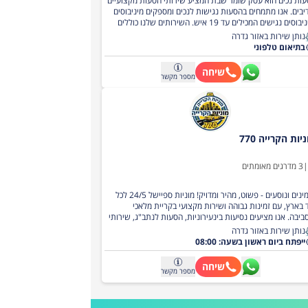
ות נכים הוא עסק שומר שבת המציע שירותי הסעות מקצועיים
יבים. אנו מתמחים בהסעות נגישות לנכים ומספקים מיניבוסים
ומיניבוסים נגישים המכילים עד 19 איש. השירותים שלנו כוללים
ות לאירועים, הסעות ילדים, והסעות מזדמנות לכל צורך. כמו כן,
נותן שירות באזור גדרה
 מציעים הסעות אוטובוסים והסעות לנתב"ג בצורה נוחה ובטוחה.
בתיאום טלפוני
ות נכים מחוייבים להעניק לכל לקוח חווית נסיעה נעימה
אמת לצרכים האישיים שלהם, תוך שמירה על שירות מקצועי,
שיחה
מספר
מקשר
ב ואמין.
יות הקרייה 770
|
3
מדרגים מאומתים
מזמינים ונוסעים - פשוט, מהיר ומדויק! מוניות ספיישל 24/5 לכל
 בארץ, עם זמינות גבוהה ושירות מקצועי בקריית מלאכי
ביבה. אנו מציעים נסיעות בינעירוניות, הסעות לנתב"ג, שירותי
יות לעובדים ומשלוחים מהירים - הכל תחת קורת גג אחת, עם
נותן שירות באזור גדרה
 על שירות מעולה לכל נוסע ונוחות מקסימלית. כל נסיעה
ייפתח ביום ראשון בשעה: 08:00
כננת בקפידה כדי לספק חוויית שירות ברמה הגבוהה ביותר -
יאה מיידית וההתנהלות בכביש חכמה ויעילה, בזכות נהגים
שיחה
מספר
מקשר
סים שמכירים היטב את כבישי הארץ ויודעים לבחור את המסלול
הנכון כדי לקצר זמנים ולהבטיח נסיעה רציפה ונעימה. צי הרכבים
ל מוניות מרווחות, ממוזגות ונקיות, עם תחזוקה שוטפת לבטיחות
ית. מושבים נוחים, ותא מטען מרווח. הנהגים מקפידים על נהיגה