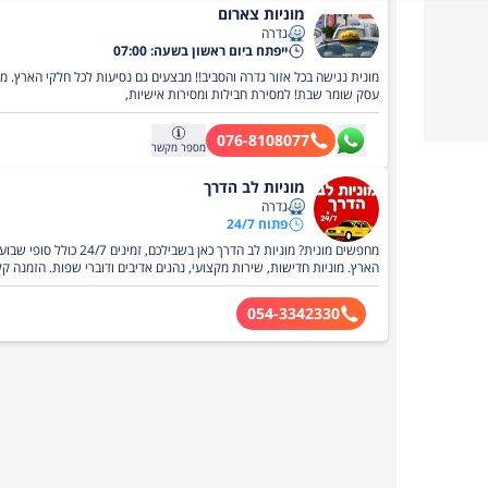
מוניות צארום
גדרה
ייפתח ביום ראשון בשעה: 07:00
עסק שומר שבת! למסירת חבילות ומסירות אישיות,
076-8108077
מספר
מקשר
מוניות לב הדרך
גדרה
פתוח 24/7
מחפשים מונית? מוניות לב הד
הארץ. מוניות חדישות, שירות מקצועי, נהגים אדיבים ודוברי שפות. הזמנה ק
ומשלוחים מהירים. אצלנו תקבלו שירות בטוח, איכותי ותמיד זמין!
054-3342330