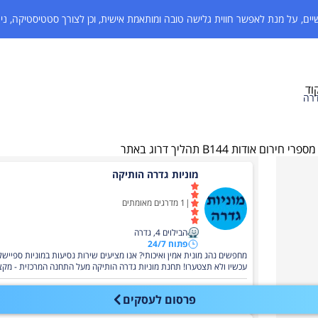
ים,
על מנת לאפשר חווית גלישה טובה ומותאמת
אישית, וכן לצורך סטטיסטיקה, נית
וד
דרה
מספרי חירום
אודות B144
תהליך דרוג באתר
מוניות גדרה הותיקה
|
1
מדרגים מאומתים
הבילוים 4, גדרה
פתוח 24/7
עכשיו ולא תצטערו! תחנת מוניות גדרה הותיקה מעל התחנה המרכזית - מקצועיות, אמינות ושירות מצוין.
076-8006292
פרסום לעסקים
מספר
מקשר