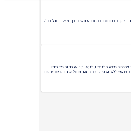
מונית נגישה בכל אזור גדרה והסביב!! מבצעים גם נסיעות לכל חלקי הארץ. מונית סקודה מרווחת ונוחה. נהג אחראי ומיומן - נסיעות גם לנתב"ג
רך כאן בשבילכם, זמינים 24/7 כולל סופי שבוע! מתמחים בהסעות לנתב"ג ולנסיעות בין-עירוניות בכל רחבי
לה מראש וללא מאמץ. צריכים משהו מיוחד? יש גם מוניות פרמיום