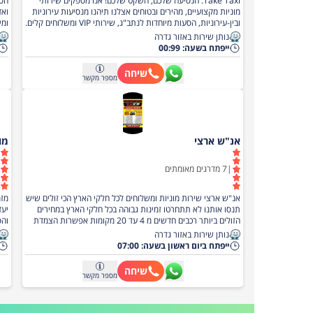
Take Taxi: הנסיעה שלכם, השקט שלכם! אנו מספקים שירותי
הסע
מוניות מקצועיים, מהירים ובטוחים אצלנו תיהנו מנסיעות עירוניות
ואד
ובין-עירוניות, הסעות מיוחדות לנתב"ג, שירותי VIP ומשלוחים קלים.
עם נהגים אדיבים ומנוסים, רכבים חדישים ונקיים ועמידה מדויקת
הסע
נותן שירות באזור גדרה
בזמנים – אנחנו כאן כדי להביא אתכם ליעד בבטחה ובנוחות
אנו
ייפתח בשעה: 00:99
מקסימלית. זמינים לשירותכם.
הסע
מות
שיחה
מספר
מקשר
אדי
אנ"ש ארצי
מונ
|
7
מדרגים מאומתים
אנ"ש ארצי שירות מוניות ומשלוחים לכל חלקי הארץ הכי זולים שיש
תנסו אותנו לא תתחרטו זמינות גבוהה בכל חלקי הארץ במחירים
יעד
הזולים ביותר רכבים חדשים מ 4 עד 20 מקומות אפשרות הצמדת
והס
רכב לטיולים זמינות גבוהה 24 שעות ביממה לא עובדים בשבת
מונ
נותן שירות באזור גדרה
דגש
ייפתח ביום ראשון בשעה: 07:00
מתו
היצ
שיחה
מספר
מקשר
מנו
כול
מרב