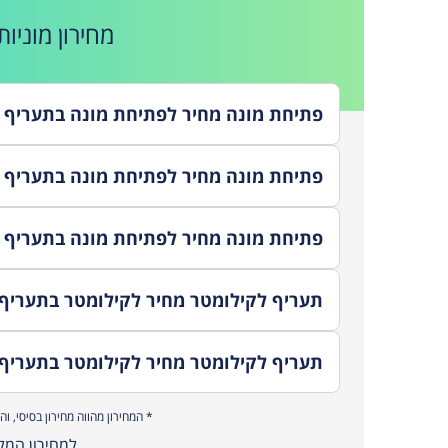
אחר
מחירון
מוניות
את 
ואנ
התח
להז
* המחירון מהווה מחירון בסיסי, ו
למחירון המל