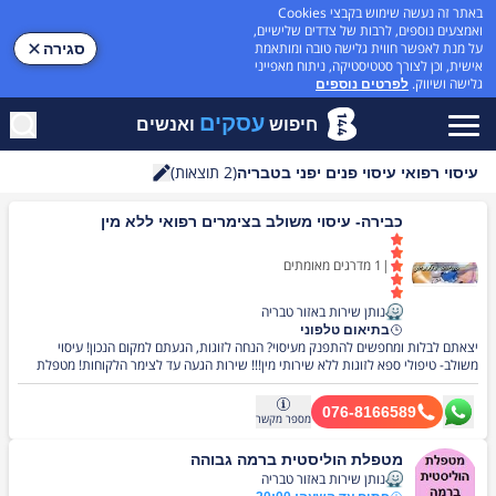
באתר זה נעשה שימוש בקבצי Cookies
ואמצעים נוספים, לרבות של צדדים שלישיים,
על מנת לאפשר חווית גלישה טובה ומותאמת
סגירה
אישית, וכן לצורך סטטיסטיקה, ניתוח מאפייני
גלישה ושיווק.
לפרטים נוספים
עסקים
חיפוש
ואנשים
(
2
תוצאות)
עיסוי רפואי עיסוי פנים יפני בטבריה
חיפוש
כבירה- עיסוי משולב בצימרים רפואי ללא מין
|
1
מדרגים מאומתים
נותן שירות באזור טבריה
בתיאום טלפוני
יצאתם לבלות ומחפשים להתפנק מעיסוי? הנחה לזוגות, הגעתם למקום הנכון! עיסוי
משולב- טיפולי ספא לזוגות ללא שירותי מין!!! שירות הגעה עד לצימר הלקוחות! מטפלת
מוסמכת, מומחית בעיסוי זוגי הוליסטי, טיפולי רפלקסולוגיה, שיאצו, עיסוי רפואי משולב
לשחרור מלחצים וכאבי גב. הטיפולים הינם רפואים ומקצועיים בלבד!!! ניתן לשלב איזון
076-8166589
קרניוסקרל, ארומתרפיה, שמנים ארומטיים טבעיים, ועיסוי הודי. שירות באזור רמת הגולן.
מספר
מקשר
ניתן להזמין עיסוי זוגי בצמר. ללא שירותי מין!!! עיסוי ארומתרפיה, שמנים מצמחי מרפא.
שירות מיוחד לכל לקוח , מחירים משתלמים . תהנו מחוויוה מרגיעה. מחכה לכם! הטיפול ללא
מטפלת הוליסטית ברמה גבוהה
מין! חייגו כעת! ל-0768166589
נותן שירות באזור טבריה